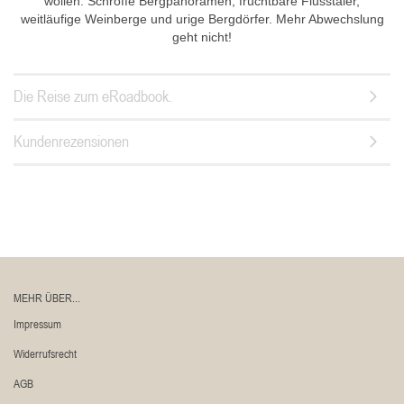
wollen: Schroffe Bergpanoramen, fruchtbare Flusstäler,
weitläufige Weinberge und urige Bergdörfer. Mehr Abwechslung
geht nicht!
Die Reise zum eRoadbook.
Kundenrezensionen
MEHR ÜBER...
Impressum
Widerrufsrecht
AGB