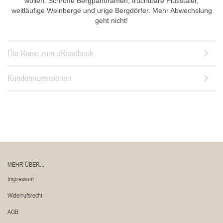
wollen: Schroffe Bergpanoramen, fruchtbare Flusstäler,
weitläufige Weinberge und urige Bergdörfer. Mehr Abwechslung
geht nicht!
Die Reise zum eRoadbook.
Kundenrezensionen
MEHR ÜBER...
Impressum
Widerrufsrecht
AGB